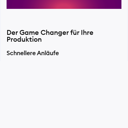
Der Game Changer für Ihre
Produktion
Schnellere Anläufe
Unsere
Plattform
unterstützt Maschinen­bediener und
Ingenieure beim zügigen Hochfahren von Fertigungs­
prozessen. Durch sofortige Einblicke und Anleitungen
werden Anlaufzeiten verkürzt und Trial-and-Error-
Zyklen minimiert.
Kleinere Teams stärken
Besonders wertvoll in Zeiten von Fach­kräfte­mangel und
gestiegenem Marktdruck: Mit gemineers können kleinere
Teams dieselben Ergebnisse erzielen wie größere – bei gleich­