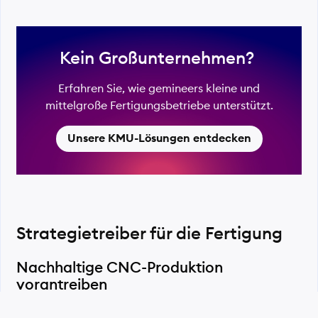
Trial-and-Error-Phasen in der Fertigung
deutlich reduzieren.
Kein Großunternehmen?
Den Übergang von Proto­typing zur
Serienfertigung mit robusten Methoden
absichern.
Erfahren Sie, wie gemineers kleine und
mittelgroße Fertigungs­betriebe unterstützt.
Unsere KMU-Lösungen entdecken
Strategietreiber für die Fertigung
Nachhaltige CNC-Produktion
vorantreiben
Unsere
Plattform
misst präzise, welche Primär­