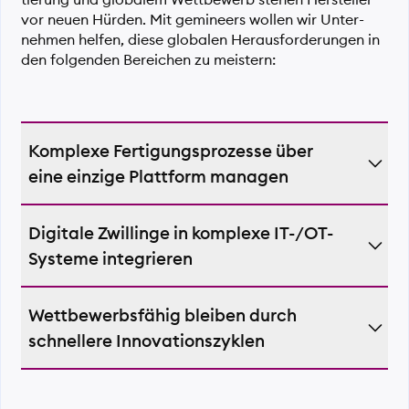
tierung und globalem Wettbewerb stehen Hersteller
vor neuen Hürden. Mit gemineers wollen wir Unter­
nehmen helfen, diese globalen Heraus­forderungen in
den folgenden Bereichen zu meistern:
Komplexe Fertigungsprozesse über
eine einzige Plattform managen
Design, Produktion und Qualitätskontrolle
Digitale Zwillinge in komplexe IT-/OT-
standort­übergreifend synchronisieren.
Systeme integrieren
Lückenlose Rück­verfolg­barkeit und
Compliance in regulierten Industrien
Brücken schlagen zwischen Legacy-
sicherstellen.
Wettbewerbsfähig bleiben durch
Infrastrukturen und modernen Lösungen.
Vollständige Überwachung von
schnellere Innovationszyklen
Eine einheitliche Datenebene schaffen, die
Produktionsprozessen bis auf Werksebene
Maschinen, Sensoren und ERP/MES-Systeme
ermöglichen.
Früherkennung von Trends und Einblick in
verbindet.
Innovationszyklen ermöglichen.